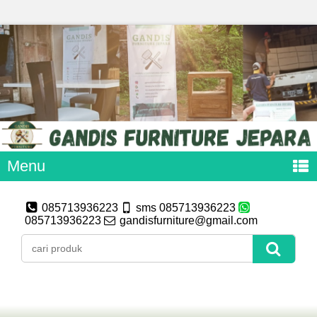
Menu
085713936223
sms 085713936223
085713936223
gandisfurniture@gmail.com