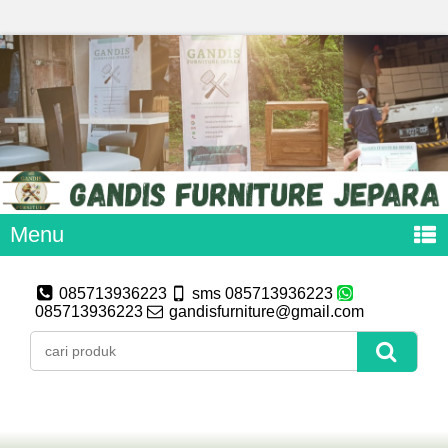
Menu
085713936223
sms 085713936223
085713936223
gandisfurniture@gmail.com