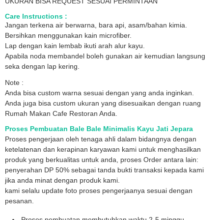
UKURAN BISA REQUEST SESUAI PERMINTAAN
Care Instructions :
Jangan terkena air berwarna, bara api, asam/bahan kimia.
Bersihkan menggunakan kain microfiber.
Lap dengan kain lembab ikuti arah alur kayu.
Apabila noda membandel boleh gunakan air kemudian langsung
seka dengan lap kering.
Note :
Anda bisa custom warna sesuai dengan yang anda inginkan.
Anda juga bisa custom ukuran yang disesuaikan dengan ruang
Rumah Makan Cafe Restoran Anda.
Proses Pembuatan Bale Bale Minimalis Kayu Jati Jepara
Proses pengerjaan oleh tenaga ahli dalam bidangnya dengan
ketelatenan dan kerapinan karyawan kami untuk menghasilkan
produk yang berkualitas untuk anda, proses Order antara lain:
penyerahan DP 50% sebagai tanda bukti transaksi kepada kami
jika anda minat dengan produk kami.
kami selalu update foto proses pengerjaanya sesuai dengan
pesanan.
Proses pembuatan membutuhkan waktu 2-5 minggu.