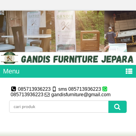
Menu
085713936223
sms 085713936223
085713936223
gandisfurniture@gmail.com