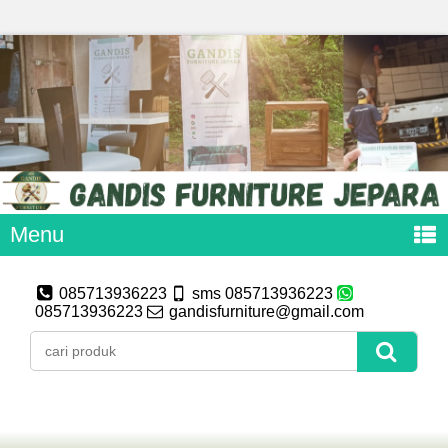
Menu
085713936223
sms 085713936223
085713936223
gandisfurniture@gmail.com