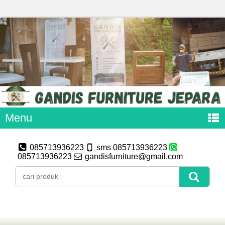
Menu
085713936223
sms 085713936223
085713936223
gandisfurniture@gmail.com