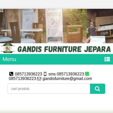
Menu
085713936223
sms 085713936223
085713936223
gandisfurniture@gmail.com