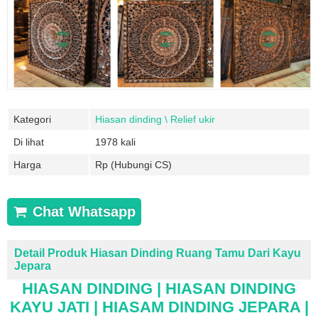
Kategori
Hiasan dinding \ Relief ukir
Di lihat
1978 kali
Harga
Rp (Hubungi CS)
Chat Whatsapp
Detail Produk Hiasan Dinding Ruang Tamu Dari Kayu
Jepara
HIASAN DINDING | HIASAN DINDING
KAYU JATI | HIASAM DINDING JEPARA |