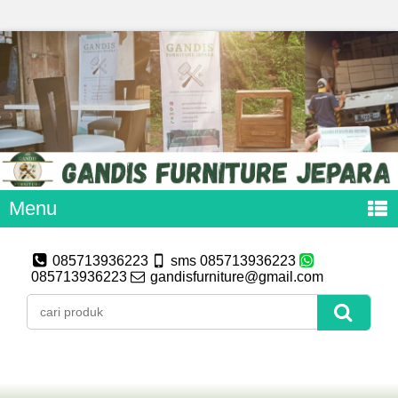
Menu
085713936223
sms 085713936223
085713936223
gandisfurniture@gmail.com