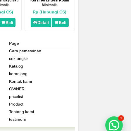
s Kayu Jati
Kursi Teras Besi Rotan
imalis
Minimalis
gi CS)
Rp (Hubungi CS)
Beli
Detail
Beli
Page
Cara pemesanan
cek ongkir
Katalog
keranjang
Kontak kami
OWNER
pricelist
Product
Tentang kami
1
testimoni