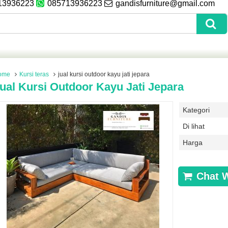
13936223
085713936223
gandisfurniture@gmail.com
ome
Kursi teras
jual kursi outdoor kayu jati jepara
ual Kursi Outdoor Kayu Jati Jepara
Kategori
Di lihat
Harga
Chat 