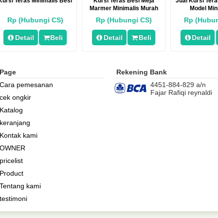
Kursi Teras Minimalis Besi
Kursi Teras Besi Meja
Jual Kursi Tera
Marmer Minimalis Murah
Model Min
Rp (Hubungi CS)
Rp (Hubungi CS)
Rp (Hubun
Detail
Beli
Detail
Beli
Detail
Page
Rekening Bank
Cara pemesanan
4451-884-829 a/n
Fajar Rafiqi reynaldi
cek ongkir
Katalog
keranjang
Kontak kami
OWNER
pricelist
Product
Tentang kami
testimoni