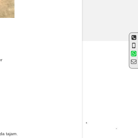
er
da tajam.