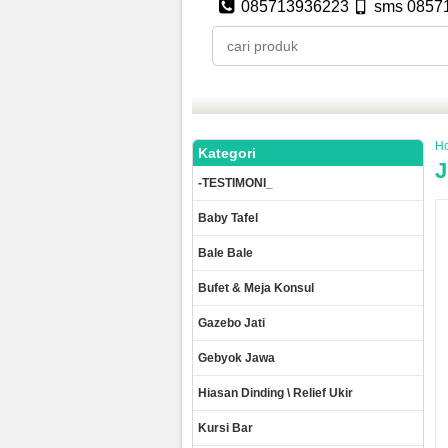
085713936223
sms 0857
H
Kategori
J
-TESTIMONI_
Baby Tafel
Bale Bale
Bufet & Meja Konsul
Gazebo Jati
Gebyok Jawa
Hiasan Dinding \ Relief Ukir
Kursi Bar