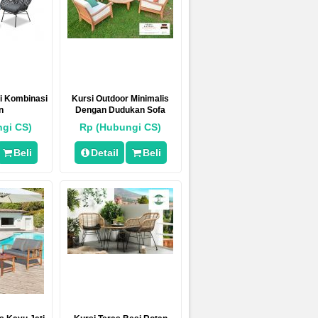
si Kombinasi
Kursi Outdoor Minimalis
n
Dengan Dudukan Sofa
Empuk
gi CS)
Rp (Hubungi CS)
Beli
Detail
Beli