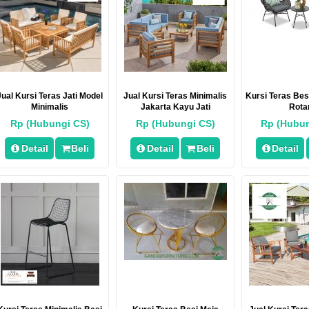
Jual Kursi Teras Jati Model
Jual Kursi Teras Minimalis
Kursi Teras Be
Minimalis
Jakarta Kayu Jati
Rota
Rp (Hubungi CS)
Rp (Hubungi CS)
Rp (Hubun
Detail
Beli
Detail
Beli
Detail