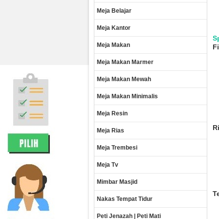
Meja Belajar
Meja Kantor
S
Meja Makan
Fi
Meja Makan Marmer
Meja Makan Mewah
Meja Makan Minimalis
Meja Resin
R
Meja Rias
Meja Trembesi
Meja Tv
Mimbar Masjid
T
Nakas Tempat Tidur
Peti Jenazah | Peti Mati