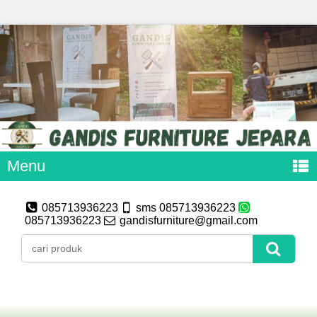
Menu
085713936223
sms 085713936223
085713936223
gandisfurniture@gmail.com