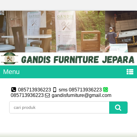
Menu
085713936223
sms 085713936223
085713936223
gandisfurniture@gmail.com