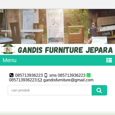
Menu
085713936223
sms 085713936223
085713936223
gandisfurniture@gmail.com