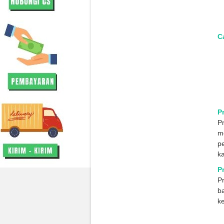
Ca
P
P
me
p
ka
P
P
b
k