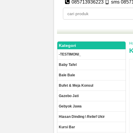
085713936223
sms 0857
H
Kategori
K
-TESTIMONI_
Baby Tafel
Bale Bale
Bufet & Meja Konsul
Gazebo Jati
Gebyok Jawa
Hiasan Dinding \ Relief Ukir
Kursi Bar