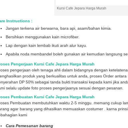
Kursi Cafe Jepara Harga Murah
re Instructions :
Jangan terkena air berwarna, bara api, asam/bahan kimia.
Bersihkan menggunakan kain microfiber.
Lap dengan kain lembab ikuti arah alur kayu.
Apabila noda membandel boleh gunakan air kemudian langsung sek
roses Pengerjaan Kursi Cafe Jepara Harga Murah
roses pengerjaan oleh tenaga ahli dalam bidangnya dengan ketelaten
nghasilkan produk yang berkualitas untuk anda, proses Order antara l
enyerahan DP 50% sebagai tanda bukti transaksi kepada kami jika and
mi selalu update foto proses pengerjaanya sesuai dengan pesanan.
roses Pembuatan Kursi Cafe Jepara Harga Murah
roses Pembuatan membutuhkan waktu 2-5 minggu. memang cukup lama k
arang agar barang yang dihasilkan memuaskan costumer . karna prins
ebahagian kami
Cara Pemesanan barang