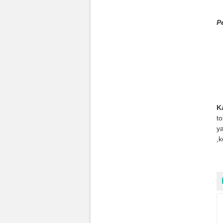
P
K
t
ya
,