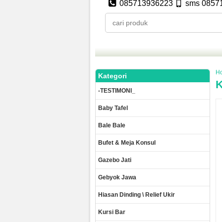
085713936223
sms 0857
H
Kategori
K
-TESTIMONI_
Baby Tafel
Bale Bale
Bufet & Meja Konsul
Gazebo Jati
Gebyok Jawa
Hiasan Dinding \ Relief Ukir
Kursi Bar