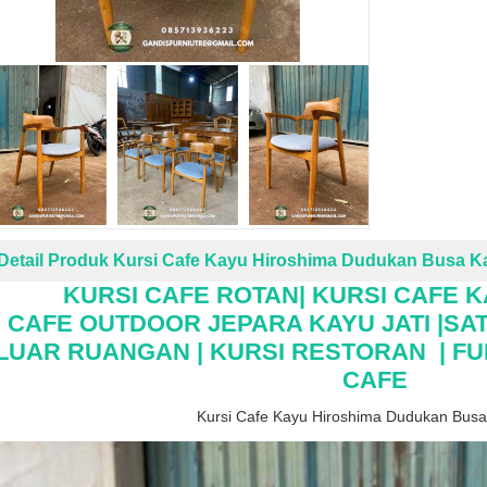
Detail Produk Kursi Cafe Kayu Hiroshima Dudukan Busa Ka
KURSI CAFE ROTAN| KURSI CAFE K
CAFE OUTDOOR JEPARA KAYU JATI |SAT
LUAR RUANGAN |
KURSI RESTORAN | FU
CAFE
Kursi Cafe Kayu Hiroshima Dudukan Busa