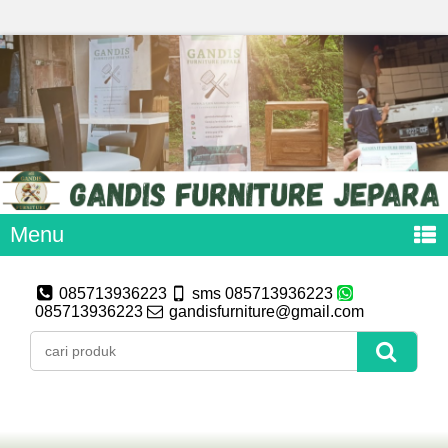
Menu
085713936223
sms 085713936223
085713936223
gandisfurniture@gmail.com