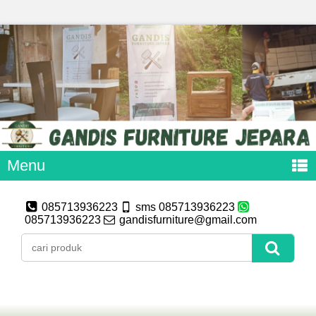
Menu
085713936223
sms 085713936223
085713936223
gandisfurniture@gmail.com