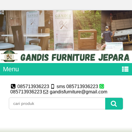
Menu
085713936223
sms 085713936223
085713936223
gandisfurniture@gmail.com