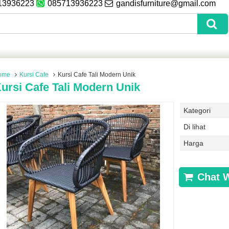
13936223
085713936223
gandisfurniture@gmail.com
ome
Kursi Cafe
Kursi Cafe Tali Modern Unik
ursi Cafe Tali Modern Unik
Kategori
Di lihat
Harga
Chat 