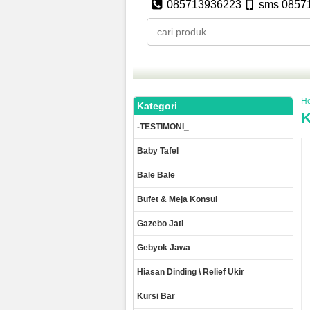
085713936223
sms 0857
H
Kategori
K
-TESTIMONI_
Baby Tafel
Bale Bale
Bufet & Meja Konsul
Gazebo Jati
Gebyok Jawa
Hiasan Dinding \ Relief Ukir
Kursi Bar