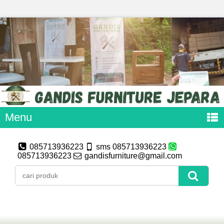
Menu
085713936223
sms 085713936223
085713936223
gandisfurniture@gmail.com