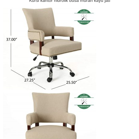
Kursi kantor hidrolik busa murah kayu jati