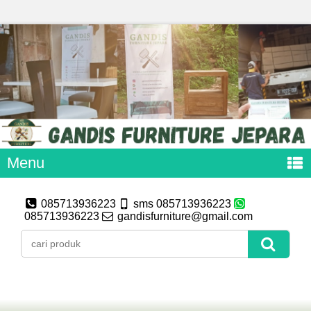
Menu
085713936223
sms 085713936223
085713936223
gandisfurniture@gmail.com