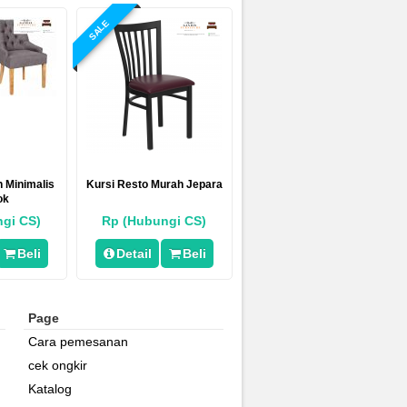
SALE
 Minimalis
Kursi Resto Murah Jepara
ok
gi CS)
Rp (Hubungi CS)
Beli
Detail
Beli
Page
Cara pemesanan
cek ongkir
Katalog