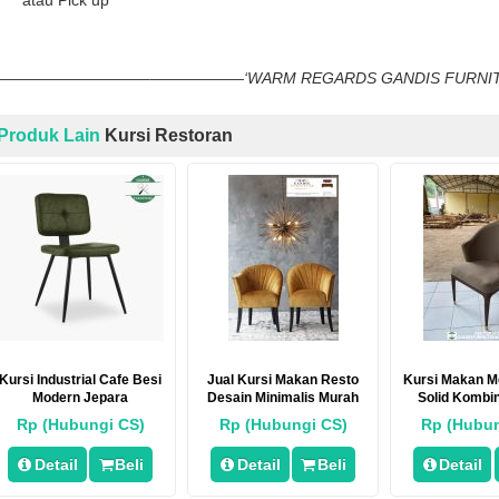
atau Pick up
—————————–——————‘WARM REGARDS GANDIS FUR
Produk Lain
Kursi Restoran
Kursi Industrial Cafe Besi
Jual Kursi Makan Resto
Kursi Makan 
Modern Jepara
Desain Minimalis Murah
Solid Kombi
Rp (Hubungi CS)
Rp (Hubungi CS)
Rp (Hubun
Detail
Beli
Detail
Beli
Detail