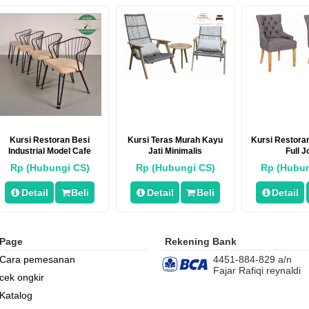
Kursi Restoran Besi
Kursi Teras Murah Kayu
Kursi Restoran
Industrial Model Cafe
Jati Minimalis
Full J
Rp (Hubungi CS)
Rp (Hubungi CS)
Rp (Hubun
Detail
Beli
Detail
Beli
Detail
Page
Rekening Bank
Cara pemesanan
4451-884-829 a/n
Fajar Rafiqi reynaldi
cek ongkir
Katalog