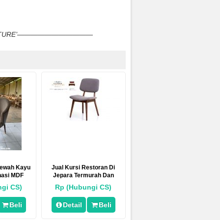
NITURE’———————————
Mewah Kayu
Jual Kursi Restoran Di
nasi MDF
Jepara Termurah Dan
Berkualitas Exspor
gi CS)
Rp (Hubungi CS)
Beli
Detail
Beli