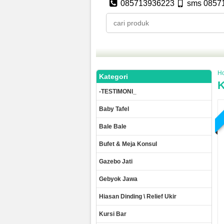
085713936223
sms 0857
H
Kategori
K
-TESTIMONI_
Baby Tafel
Bale Bale
Bufet & Meja Konsul
Gazebo Jati
Gebyok Jawa
Hiasan Dinding \ Relief Ukir
Kursi Bar