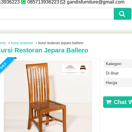
13936223
085713936223
gandisfurniture@gmail.com
ome
kursi restoran
kursi restoran jepara ballero
ursi Restoran Jepara Ballero
Kategori
SALE
Di lihat
Harga
Chat 