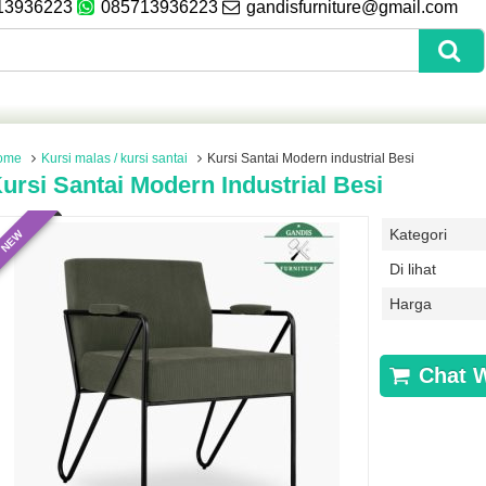
13936223
085713936223
gandisfurniture@gmail.com
ome
Kursi malas / kursi santai
Kursi Santai Modern industrial Besi
ursi Santai Modern Industrial Besi
Kategori
NEW
Di lihat
Harga
Chat 