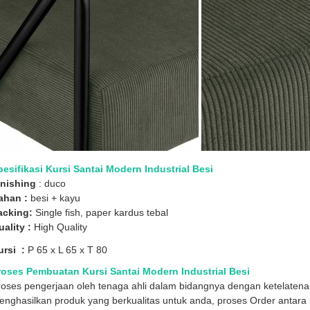
pesifikasi Kursi Santai Modern Industrial Besi
inishing
: duco
ahan :
besi + kayu
acking:
Single fish, paper kardus tebal
ality :
High Quality
ursi :
P 65 x L 65 x T 80
roses Pembuatan Kursi Santai Modern Industrial Besi
roses pengerjaan oleh tenaga ahli dalam bidangnya dengan ketelaten
nghasilkan produk yang berkualitas untuk anda, proses Order antara l