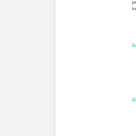
p
ka
C
C