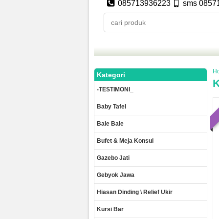
085713936223
sms 0857
H
Kategori
K
-TESTIMONI_
Baby Tafel
Bale Bale
Bufet & Meja Konsul
Gazebo Jati
Gebyok Jawa
Hiasan Dinding \ Relief Ukir
Kursi Bar