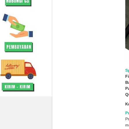
S
F
B
P
Qu
K
P
P
me