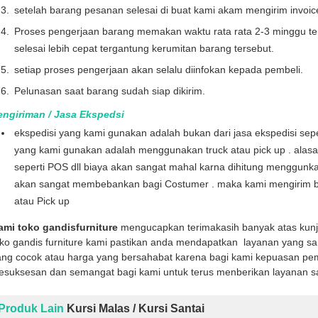
setelah barang pesanan selesai di buat kami akam mengirim invoi
Proses pengerjaan barang memakan waktu rata rata 2-3 minggu te
selesai lebih cepat tergantung kerumitan barang tersebut.
setiap proses pengerjaan akan selalu diinfokan kepada pembeli.
Pelunasan saat barang sudah siap dikirim.
engiriman / Jasa Ekspedsi
ekspedisi yang kami gunakan adalah bukan dari jasa ekspedisi seper
yang kami gunakan adalah menggunakan truck atau pick up . alas
seperti POS dll biaya akan sangat mahal karna dihitung menggunka
akan sangat membebankan bagi Costumer . maka kami mengirim b
atau Pick up
ami toko gandisfurniture
mengucapkan terimakasih banyak atas kun
oko gandis furniture kami pastikan anda mendapatkan layanan yang sa
ng cocok atau harga yang bersahabat karena bagi kami kepuasan pemb
kesuksesan dan semangat bagi kami untuk terus menberikan layanan s
Produk Lain
Kursi Malas / Kursi Santai