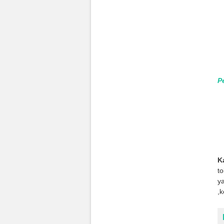
P
K
t
ya
,