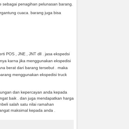
ce sebagai penagihan pelunasan barang.
rgantung cuaca. barang juga bisa
ti POS , JNE , JNT dll . jasa ekspedsi
anya karna jika menggunakan ekspedisi
na berat dari barang tersebut . maka
arang menggunakan ekspedisi truck
jungan dan kepercayan anda kepada
ngat baik . dan juga mendapatkan harga
eli salah satu nilai ramahan
angat maksimal kepada anda .