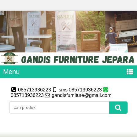
Menu
085713936223
sms 085713936223
085713936223
gandisfurniture@gmail.com