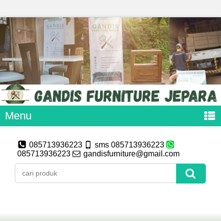
Menu
085713936223
sms 085713936223
085713936223
gandisfurniture@gmail.com