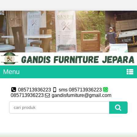
Menu
085713936223
sms 085713936223
085713936223
gandisfurniture@gmail.com