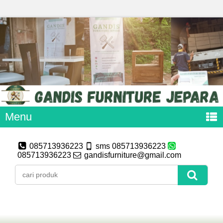
Menu
085713936223
sms 085713936223
085713936223
gandisfurniture@gmail.com