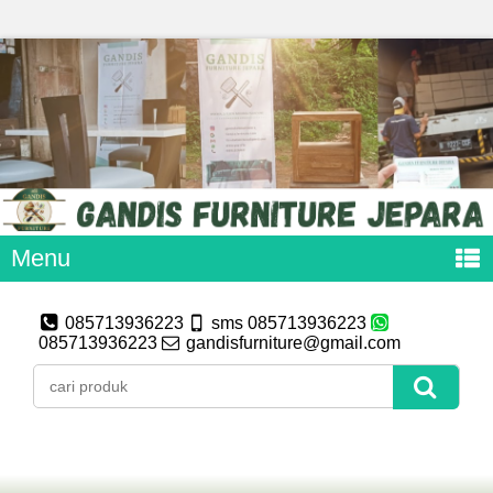
Menu
085713936223
sms 085713936223
085713936223
gandisfurniture@gmail.com