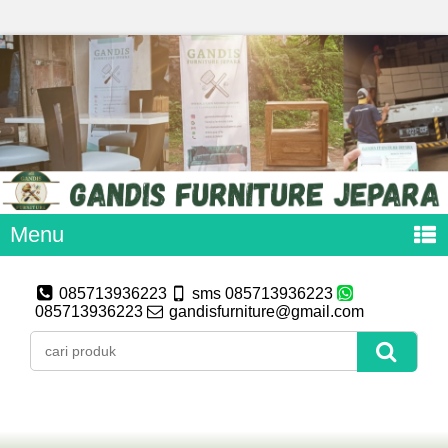
Menu
085713936223
sms 085713936223
085713936223
gandisfurniture@gmail.com