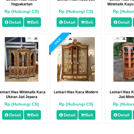
Yogyakartan
Minimalis Kayu 
Rp (Hubungi CS)
Rp (Hubungi CS)
Rp (Hubun
Detail
Beli
Detail
Beli
Detail
SALE
emari Hias Minimalis Kaca
Lemari Hias Kaca Modern
Lemari Hias 
Ukiran Jati Jepara
Jati Mini
Rp (Hubungi CS)
Rp (Hubungi CS)
Rp (Hubun
Detail
Beli
Detail
Beli
Detail