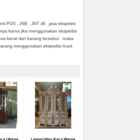
ti POS , JNE , JNT dll . jasa ekspedsi
anya karna jika menggunakan ekspedisi
na berat dari barang tersebut . maka
arang menggunakan ekspedisi truck
aca Ukiran
Lemari Hias Kaca Warna