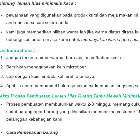
inishing
lemari hias minimalis kaca
:
pewarnaan yang digunakan pada produk kursi dan meja makan ini 
anda pesan sesuai selera anda
kami juga memberikan pilihan warna lan jika warna diatas dirasa k
hubungi custumer service kami untuk
menanyakan warna apa saja y
re Instructions :
Jangan terkena air berwarna, bara api, asam/bahan kimia.
Bersihkan menggunakan kain microfiber.
Lap dengan kain lembab ikuti arah alur kayu.
Apabila noda membandel boleh gunakan air kemudian langsung sek
aktu Proses Pembuatan Lemari Hias Ruang Tamu Mewah Minimal
Proses pembuatan membutuhkan waktu 2-3 minggu. memang cukup l
sudut barang agar barang yang dihasilkan memuaskan costumer . 
pelanggan kebahagian kami
Cara Pemesanan barang