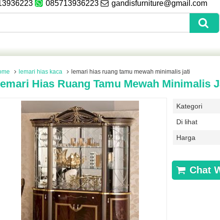
13936223
085713936223
gandisfurniture@gmail.com
ome
lemari hias kaca
lemari hias ruang tamu mewah minimalis jati
emari Hias Ruang Tamu Mewah Minimalis J
Kategori
Di lihat
Harga
Chat 