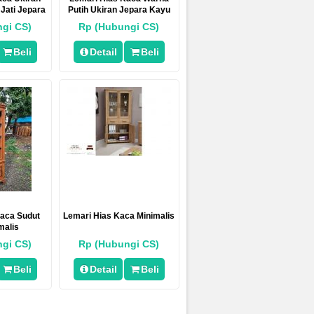
Jati Jepara
Putih Ukiran Jepara Kayu
Jati
gi CS)
Rp (Hubungi CS)
Beli
Detail
Beli
Kaca Sudut
Lemari Hias Kaca Minimalis
malis
gi CS)
Rp (Hubungi CS)
Beli
Detail
Beli