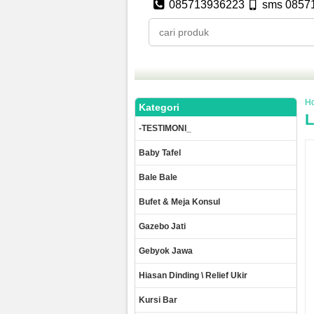
085713936223
sms 0857
H
Kategori
L
-TESTIMONI_
Baby Tafel
Bale Bale
Bufet & Meja Konsul
Gazebo Jati
Gebyok Jawa
Hiasan Dinding \ Relief Ukir
Kursi Bar