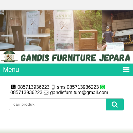
Menu
085713936223
sms 085713936223
085713936223
gandisfurniture@gmail.com