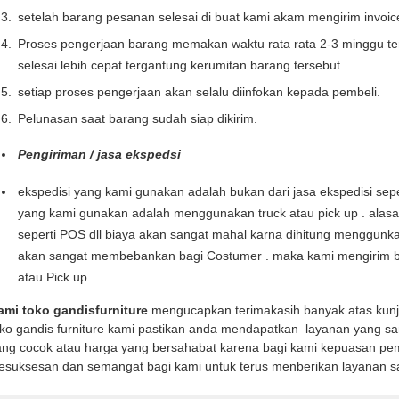
setelah barang pesanan selesai di buat kami akam mengirim invoi
Proses pengerjaan barang memakan waktu rata rata 2-3 minggu te
selesai lebih cepat tergantung kerumitan barang tersebut.
setiap proses pengerjaan akan selalu diinfokan kepada pembeli.
Pelunasan saat barang sudah siap dikirim.
Pengiriman / jasa ekspedsi
ekspedisi yang kami gunakan adalah bukan dari jasa ekspedisi seper
yang kami gunakan adalah menggunakan truck atau pick up . alas
seperti POS dll biaya akan sangat mahal karna dihitung menggunka
akan sangat membebankan bagi Costumer . maka kami mengirim b
atau Pick up
ami toko gandisfurniture
mengucapkan terimakasih banyak atas kun
oko gandis furniture kami pastikan anda mendapatkan layanan yang sa
ng cocok atau harga yang bersahabat karena bagi kami kepuasan pemb
kesuksesan dan semangat bagi kami untuk terus menberikan layanan s