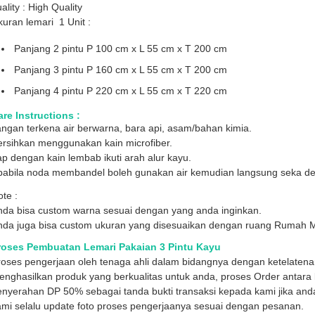
ality : High Quality
uran lemari 1 Unit :
Panjang 2 pintu P 100 cm x L 55 cm x T 200 cm
Panjang 3 pintu P 160 cm x L 55 cm x T 200 cm
Panjang 4 pintu P 220 cm x L 55 cm x T 220 cm
re Instructions :
ngan terkena air berwarna, bara api, asam/bahan kimia.
ersihkan menggunakan kain microfiber.
p dengan kain lembab ikuti arah alur kayu.
pabila noda membandel boleh gunakan air kemudian langsung seka den
te :
nda bisa custom warna sesuai dengan yang anda inginkan.
nda juga bisa custom ukuran yang disesuaikan dengan ruang Rumah 
roses Pembuatan Lemari Pakaian 3 Pintu Kayu
roses pengerjaan oleh tenaga ahli dalam bidangnya dengan ketelaten
nghasilkan produk yang berkualitas untuk anda, proses Order antara l
enyerahan DP 50% sebagai tanda bukti transaksi kepada kami jika and
mi selalu update foto proses pengerjaanya sesuai dengan pesanan.