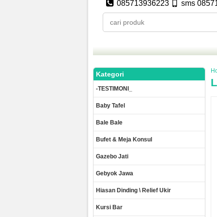
085713936223
sms 0857
H
Kategori
L
-TESTIMONI_
Baby Tafel
Bale Bale
Bufet & Meja Konsul
Gazebo Jati
Gebyok Jawa
Hiasan Dinding \ Relief Ukir
Kursi Bar