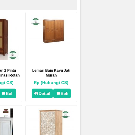
n 2 Pintu
Lemari Baju Kayu Jati
inasi Rotan
Murah
i
gi CS)
Rp (Hubungi CS)
Beli
Detail
Beli