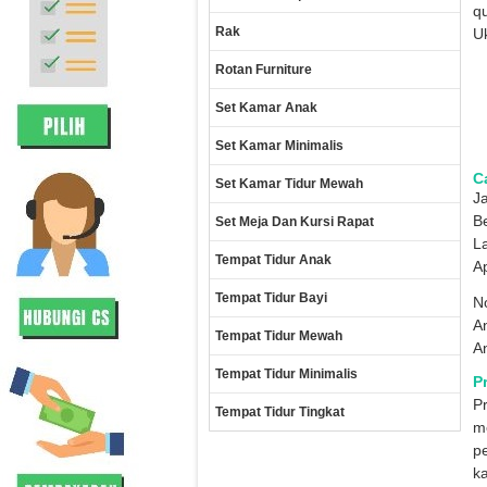
qu
Rak
Uk
Rotan Furniture
Set Kamar Anak
Set Kamar Minimalis
Ca
Set Kamar Tidur Mewah
Ja
B
Set Meja Dan Kursi Rapat
La
Tempat Tidur Anak
A
Tempat Tidur Bayi
No
A
Tempat Tidur Mewah
A
Tempat Tidur Minimalis
P
P
Tempat Tidur Tingkat
me
p
ka