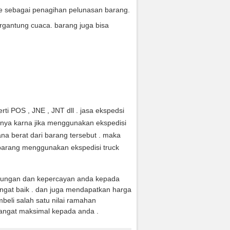
ce sebagai penagihan pelunasan barang.
rgantung cuaca. barang juga bisa
ti POS , JNE , JNT dll . jasa ekspedsi
anya karna jika menggunakan ekspedisi
na berat dari barang tersebut . maka
arang menggunakan ekspedisi truck
jungan dan kepercayan anda kepada
ngat baik . dan juga mendapatkan harga
eli salah satu nilai ramahan
angat maksimal kepada anda .