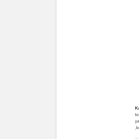
K
t
ya
,