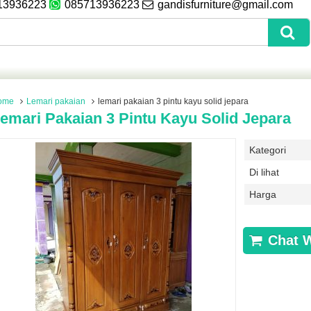
13936223
085713936223
gandisfurniture@gmail.com
ome
Lemari pakaian
lemari pakaian 3 pintu kayu solid jepara
emari Pakaian 3 Pintu Kayu Solid Jepara
Kategori
Di lihat
Harga
Chat 