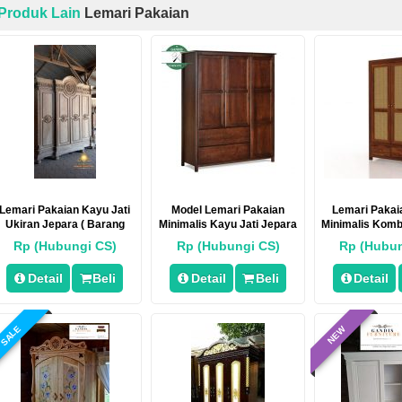
Produk Lain
Lemari Pakaian
Lemari Pakaian Kayu Jati
Model Lemari Pakaian
Lemari Pakaia
Ukiran Jepara ( Barang
Minimalis Kayu Jati Jepara
Minimalis Komb
Ready Mentahan)
Alam
Rp (Hubungi CS)
Rp (Hubungi CS)
Rp (Hubun
Detail
Beli
Detail
Beli
Detail
SALE
NEW