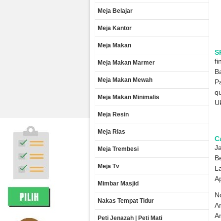
Meja Belajar
Meja Kantor
Meja Makan
S
fi
Meja Makan Marmer
Ba
Meja Makan Mewah
Pa
qu
Meja Makan Minimalis
Uk
Meja Resin
Meja Rias
Ca
Ja
Meja Trembesi
B
Meja Tv
La
A
Mimbar Masjid
No
Nakas Tempat Tidur
A
A
Peti Jenazah | Peti Mati