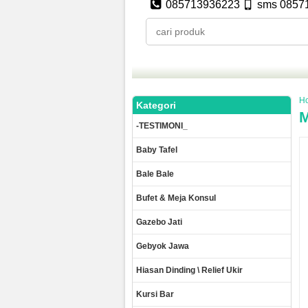
085713936223
sms 0857
H
Kategori
M
-TESTIMONI_
Baby Tafel
Bale Bale
Bufet & Meja Konsul
Gazebo Jati
Gebyok Jawa
Hiasan Dinding \ Relief Ukir
Kursi Bar