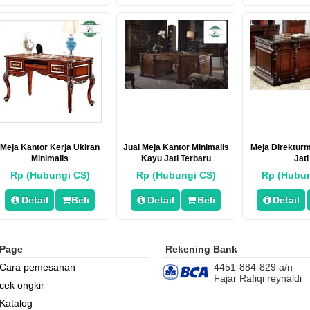
Meja Kantor Kerja Ukiran
Jual Meja Kantor Minimalis
Meja Direktur
Minimalis
Kayu Jati Terbaru
Jati
Rp (Hubungi CS)
Rp (Hubungi CS)
Rp (Hubun
Detail
Beli
Detail
Beli
Detail
Page
Rekening Bank
Cara pemesanan
4451-884-829 a/n
Fajar Rafiqi reynaldi
cek ongkir
Katalog