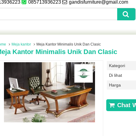
13936223
085713936223
gandisfurniture@gmail.com
ome
Meja kantor
Meja Kantor Minimalis Unik Dan Clasic
eja Kantor Minimalis Unik Dan Clasic
Kategori
Di lihat
Harga
Chat 