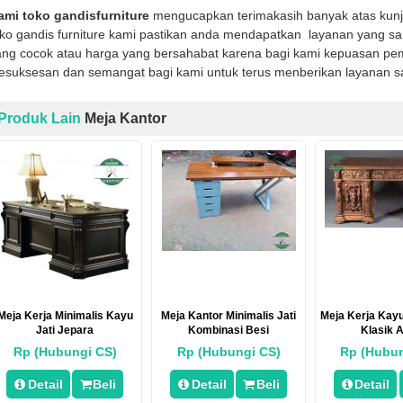
ami toko gandisfurniture
mengucapkan terimakasih banyak atas kun
oko gandis furniture kami pastikan anda mendapatkan layanan yang sa
ng cocok atau harga yang bersahabat karena bagi kami kepuasan pemb
kesuksesan dan semangat bagi kami untuk terus menberikan layanan s
Produk Lain
Meja Kantor
Meja Kerja Minimalis Kayu
Meja Kantor Minimalis Jati
Meja Kerja Kayu
Jati Jepara
Kombinasi Besi
Klasik A
Rp (Hubungi CS)
Rp (Hubungi CS)
Rp (Hubun
Detail
Beli
Detail
Beli
Detail