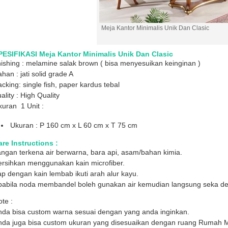
Meja Kantor Minimalis Unik Dan Clasic
PESIFIKASI Meja Kantor Minimalis Unik Dan Clasic
nishing : melamine salak brown ( bisa menyesuikan keinginan )
han : jati solid grade A
cking: single fish, paper kardus tebal
ality : High Quality
uran 1 Unit :
Ukuran : P 160 cm x L 60 cm x T 75 cm
re Instructions :
ngan terkena air berwarna, bara api, asam/bahan kimia.
ersihkan menggunakan kain microfiber.
p dengan kain lembab ikuti arah alur kayu.
pabila noda membandel boleh gunakan air kemudian langsung seka den
te :
nda bisa custom warna sesuai dengan yang anda inginkan.
nda juga bisa custom ukuran yang disesuaikan dengan ruang Rumah 