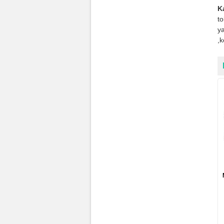
K
t
ya
,