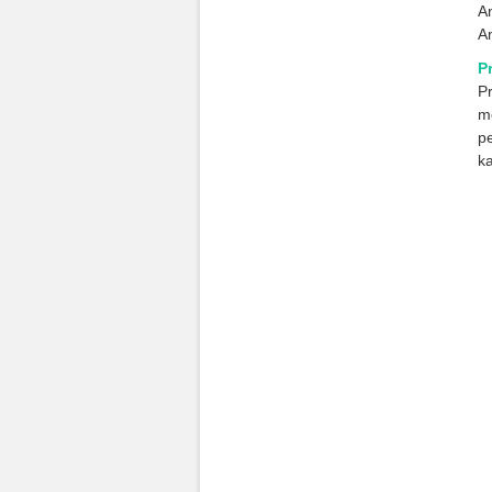
A
A
P
P
me
p
ka