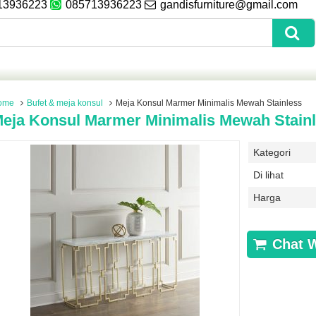
13936223
085713936223
gandisfurniture@gmail.com
ome
Bufet & meja konsul
Meja Konsul Marmer Minimalis Mewah Stainless
eja Konsul Marmer Minimalis Mewah Stain
Kategori
Di lihat
Harga
Chat 