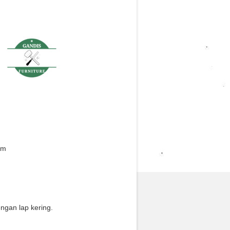
cm
gan lap kering.