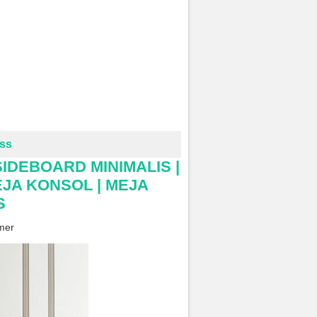
ess
SIDEBOARD MINIMALIS |
EJA KONSOL | MEJA
S
mer