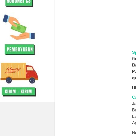
S
fi
B
P
qu
U
Ca
Ja
B
La
A
No