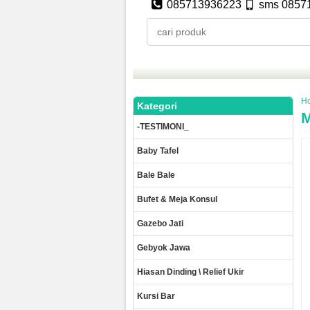
085713936223
sms 0857
H
Kategori
M
-TESTIMONI_
Baby Tafel
Bale Bale
Bufet & Meja Konsul
Gazebo Jati
Gebyok Jawa
Hiasan Dinding \ Relief Ukir
Kursi Bar