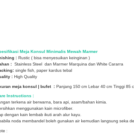
pesifikasi Meja Konsul Minimalis Mewah Marmer
nishing :
Rustic ( bisa menyesuikan keinginan )
ahan :
Stainless Steel dan Marmer Marquina dan White Cararra
acking:
single fish, paper kardus tebal
ality :
High Quality
kuran meja konsul | bufet :
Panjang 150 cm Lebar 40 cm Tinggi 85 
re Instructions :
ngan terkena air berwarna, bara api, asam/bahan kimia.
ersihkan menggunakan kain microfiber.
p dengan kain lembab ikuti arah alur kayu.
pabila noda membandel boleh gunakan air kemudian langsung seka den
te :