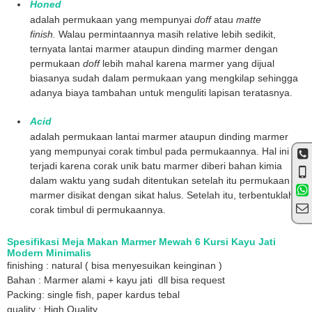
Honed
adalah permukaan yang mempunyai
doff
atau
matte
finish.
Walau permintaannya masih relative lebih sedikit,
ternyata lantai marmer ataupun dinding marmer dengan
permukaan
doff
lebih mahal karena marmer yang dijual
biasanya sudah dalam permukaan yang mengkilap sehingga
adanya biaya tambahan untuk menguliti lapisan teratasnya.
Acid
adalah permukaan lantai marmer ataupun dinding marmer
yang mempunyai corak timbul pada permukaannya. Hal ini
terjadi karena corak unik batu marmer diberi bahan kimia
dalam waktu yang sudah ditentukan setelah itu permukaan
marmer disikat dengan sikat halus. Setelah itu, terbentuklah
corak timbul di permukaannya.
Spesifikasi Meja Makan Marmer Mewah 6 Kursi Kayu Jati
Modern Minimalis
finishing : natural ( bisa menyesuikan keinginan )
Bahan : Marmer alami + kayu jati dll bisa request
Packing: single fish, paper kardus tebal
quality : High Quality