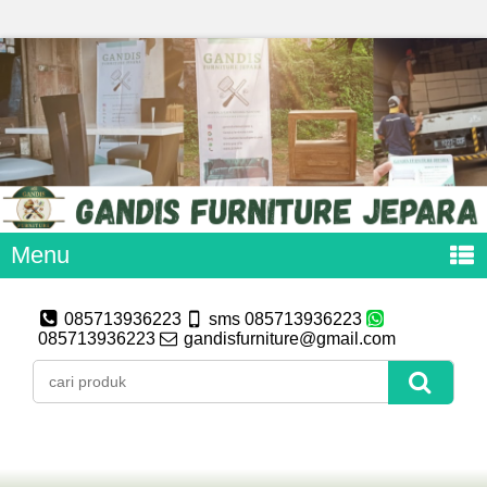
Menu
085713936223
sms 085713936223
085713936223
gandisfurniture@gmail.com