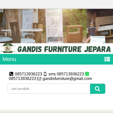
Menu
085713936223
sms 085713936223
085713936223
gandisfurniture@gmail.com