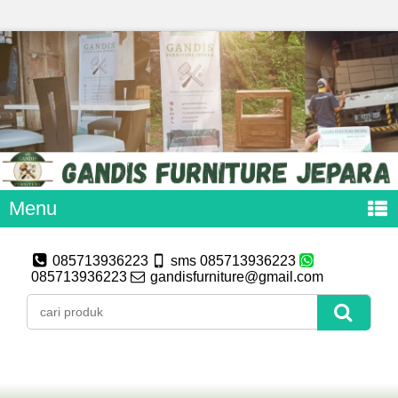
Menu
085713936223
sms 085713936223
085713936223
gandisfurniture@gmail.com