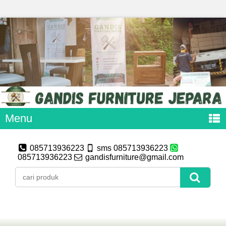
Menu
085713936223
sms 085713936223
085713936223
gandisfurniture@gmail.com