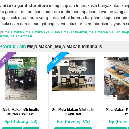
ami toko gandisfurniture
mengucapkan terimakasih banyak atas kun
oko gandis furniture kami pastikan anda mendapatkan layanan yang sa
ng cocok atau harga yang bersahabat karena bagi kami kepuasan pemb
kesuksesan dan semangat bagi kami untuk terus menberikan layanan s
gs:
meja makan
,
meja makan kayu
,
meja makan marmer
,
meja makan mewah
,
meja
armer
,
meja trembesi
Produk Lain
Meja Makan
,
Meja Makan Minimalis
SALE
NEW
Meja Makan Minimalis
Set Meja Makan Minimalis
Meja Makan R
Murah Kayu Jati
Kayu Jati
Jati
Rp (Hubungi CS)
Rp (Hubungi CS)
Rp (Hubun