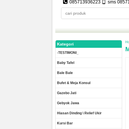
085713936223
sms 0857
H
Kategori
M
-TESTIMONI_
Baby Tafel
Bale Bale
Bufet & Meja Konsul
Gazebo Jati
Gebyok Jawa
Hiasan Dinding \ Relief Ukir
Kursi Bar