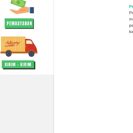
P
P
me
p
ka