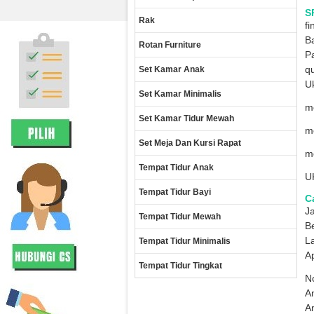
S
Rak
fi
B
Rotan Furniture
Pa
qu
Set Kamar Anak
Uk
Set Kamar Minimalis
me
Set Kamar Tidur Mewah
me
Set Meja Dan Kursi Rapat
me
Tempat Tidur Anak
U
Tempat Tidur Bayi
Ca
Ja
Tempat Tidur Mewah
B
La
Tempat Tidur Minimalis
A
Tempat Tidur Tingkat
No
A
A