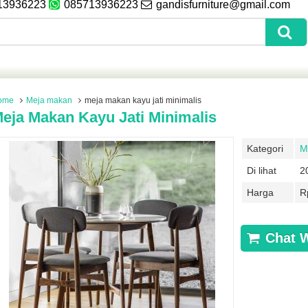
13936223
085713936223
gandisfurniture@gmail.com
ome
Meja makan
meja makan kayu jati minimalis
eja Makan Kayu Jati Minimalis
Kategori
M
Di lihat
2
Harga
R
Chat 