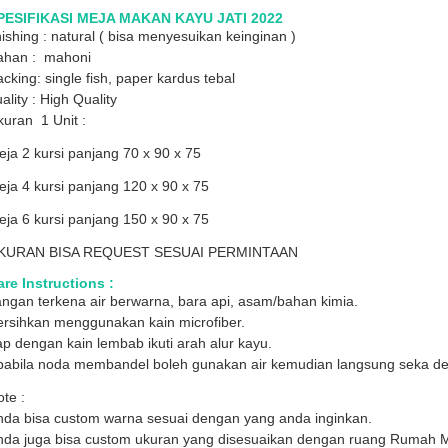
PESIFIKASI MEJA MAKAN KAYU JATI 2022
nishing : natural ( bisa menyesuikan keinginan )
ahan : mahoni
cking: single fish, paper kardus tebal
ality : High Quality
uran 1 Unit :
ja 2 kursi panjang 70 x 90 x 75
ja 4 kursi panjang 120 x 90 x 75
ja 6 kursi panjang 150 x 90 x 75
KURAN BISA REQUEST SESUAI PERMINTAAN
re Instructions :
ngan terkena air berwarna, bara api, asam/bahan kimia.
ersihkan menggunakan kain microfiber.
p dengan kain lembab ikuti arah alur kayu.
pabila noda membandel boleh gunakan air kemudian langsung seka den
te :
nda bisa custom warna sesuai dengan yang anda inginkan.
nda juga bisa custom ukuran yang disesuaikan dengan ruang Rumah 