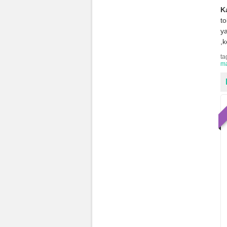
K
t
ya
,
ta
m