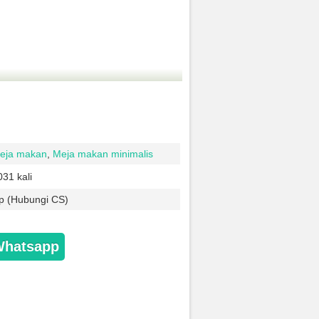
eja makan
,
Meja makan minimalis
031 kali
p (Hubungi CS)
Whatsapp