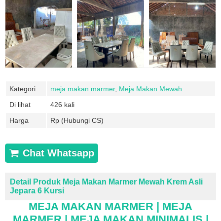
Kategori
meja makan marmer
,
Meja Makan Mewah
Di lihat
426 kali
Harga
Rp (Hubungi CS)
Chat Whatsapp
Detail Produk Meja Makan Marmer Mewah Krem Asli
Jepara 6 Kursi
MEJA MAKAN MARMER | MEJA
MARMER | MEJA MAKAN MINIMALIS |