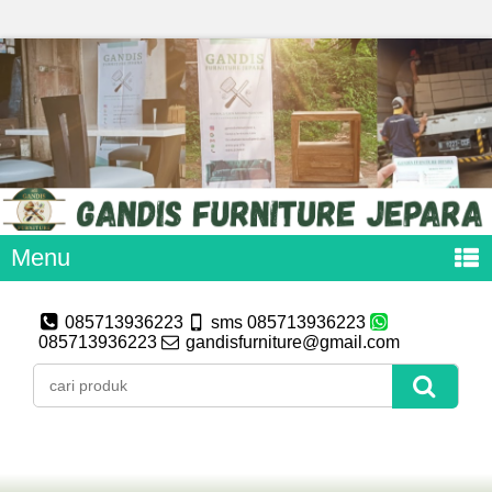
Menu
085713936223
sms 085713936223
085713936223
gandisfurniture@gmail.com