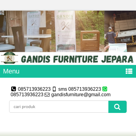
Menu
085713936223
sms 085713936223
085713936223
gandisfurniture@gmail.com