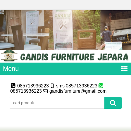
Menu
085713936223
sms 085713936223
085713936223
gandisfurniture@gmail.com