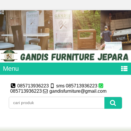
Menu
085713936223
sms 085713936223
085713936223
gandisfurniture@gmail.com