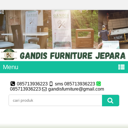
Menu
085713936223
sms 085713936223
085713936223
gandisfurniture@gmail.com