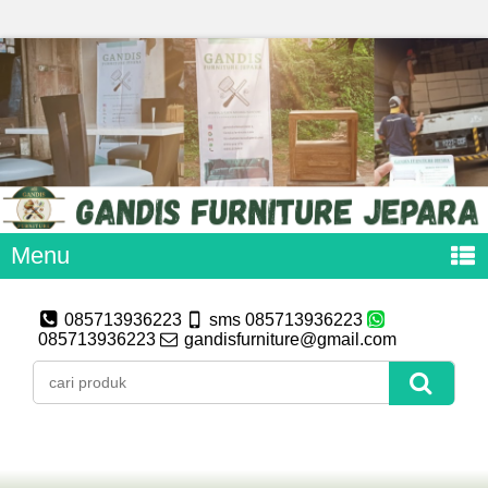
Menu
085713936223
sms 085713936223
085713936223
gandisfurniture@gmail.com