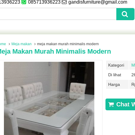
13936223
085713936223
gandisfurniture@gmail.com
ome
Meja makan
meja makan murah minimalis modern
eja Makan Murah Minimalis Modern
Kategori
M
Di lihat
2
Harga
R
Chat 