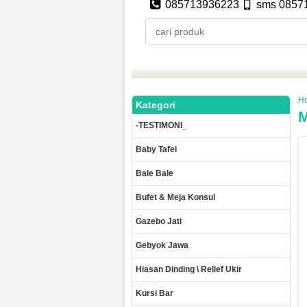
085713936223
sms 0857
H
Kategori
M
-TESTIMONI_
Baby Tafel
Bale Bale
Bufet & Meja Konsul
Gazebo Jati
Gebyok Jawa
Hiasan Dinding \ Relief Ukir
Kursi Bar