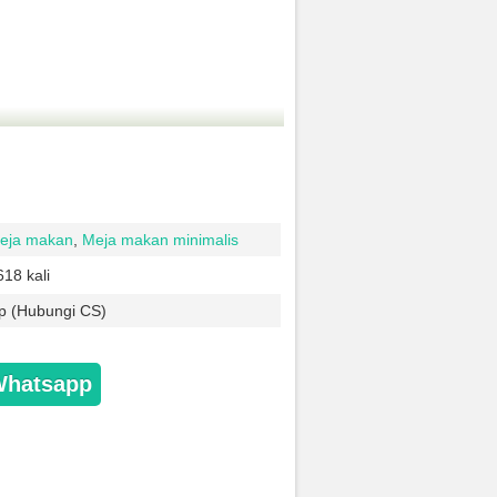
eja makan
,
Meja makan minimalis
618 kali
p (Hubungi CS)
Whatsapp