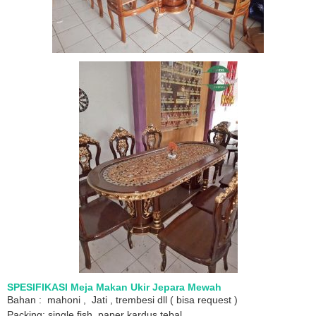
SPESIFIKASI Meja Makan Ukir Jepara Mewah
Bahan : mahoni , Jati , trembesi dll ( bisa request )
Packing: single fish, paper kardus tebal