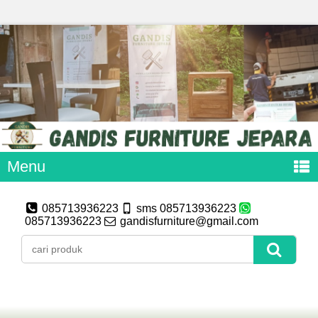
Menu
085713936223
sms 085713936223
085713936223
gandisfurniture@gmail.com