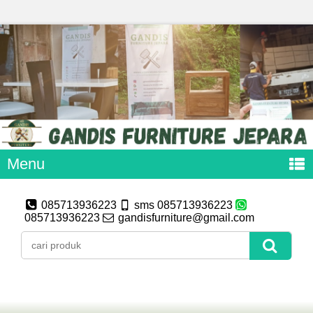
Menu
085713936223
sms 085713936223
085713936223
gandisfurniture@gmail.com