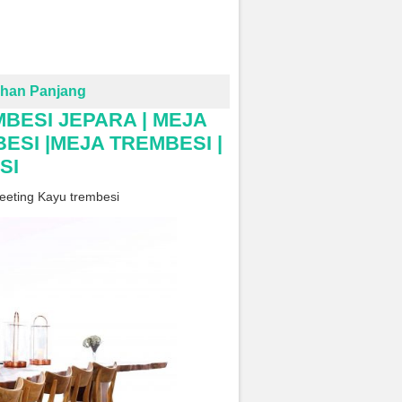
uhan Panjang
MBESI JEPARA | MEJA
ESI |MEJA TREMBESI |
SI
eeting Kayu trembesi