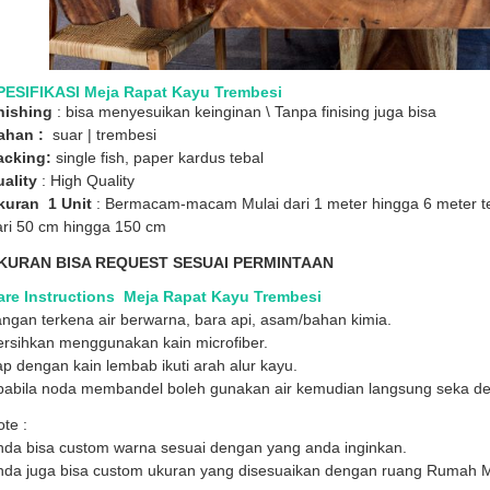
PESIFIKASI Meja Rapat Kayu Trembesi
inishing
: bisa menyesuikan keinginan \ Tanpa finising juga bisa
ahan :
suar | trembesi
acking:
single fish, paper kardus tebal
ality
: High Quality
kuran 1 Unit
: Bermacam-macam Mulai dari 1 meter hingga 6 meter ter
ari 50 cm hingga 150 cm
KURAN BISA REQUEST SESUAI PERMINTAAN
are Instructions Meja Rapat Kayu Trembesi
ngan terkena air berwarna, bara api, asam/bahan kimia.
ersihkan menggunakan kain microfiber.
p dengan kain lembab ikuti arah alur kayu.
pabila noda membandel boleh gunakan air kemudian langsung seka den
te :
nda bisa custom warna sesuai dengan yang anda inginkan.
nda juga bisa custom ukuran yang disesuaikan dengan ruang Rumah 