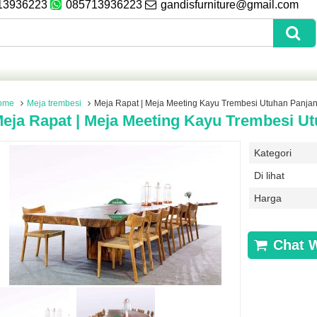
13936223
085713936223
gandisfurniture@gmail.com
ome
Meja trembesi
Meja Rapat | Meja Meeting Kayu Trembesi Utuhan Panja
eja Rapat | Meja Meeting Kayu Trembesi U
Kategori
Di lihat
Harga
Chat 