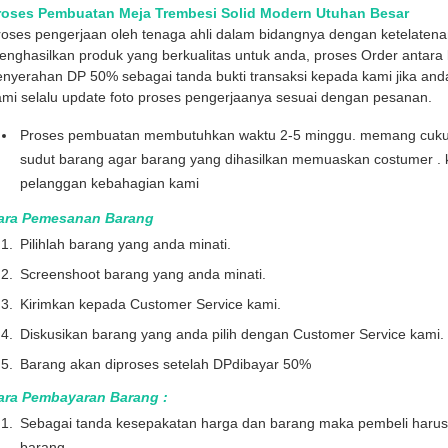
roses Pembuatan Meja Trembesi Solid Modern Utuhan Besar
roses pengerjaan oleh tenaga ahli dalam bidangnya dengan ketelaten
nghasilkan produk yang berkualitas untuk anda, proses Order antara l
enyerahan DP 50% sebagai tanda bukti transaksi kepada kami jika and
mi selalu update foto proses pengerjaanya sesuai dengan pesanan.
Proses pembuatan membutuhkan waktu 2-5 minggu. memang cukup l
sudut barang agar barang yang dihasilkan memuaskan costumer . 
pelanggan kebahagian kami
ara Pemesanan Barang
Pilihlah barang yang anda minati.
Screenshoot barang yang anda minati.
Kirimkan kepada Customer Service kami.
Diskusikan barang yang anda pilih dengan Customer Service kami.
Barang akan diproses setelah DPdibayar 50%
ara Pembayaran Barang :
Sebagai tanda kesepakatan harga dan barang maka pembeli haru
barang