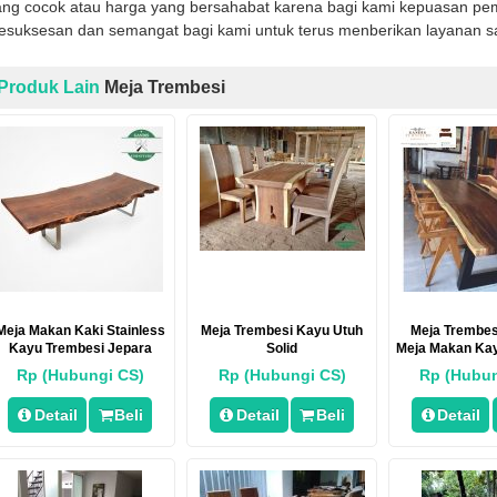
ng cocok atau harga yang bersahabat karena bagi kami kepuasan pemb
kesuksesan dan semangat bagi kami untuk terus menberikan layanan s
Produk Lain
Meja Trembesi
Meja Makan Kaki Stainless
Meja Trembesi Kayu Utuh
Meja Trembesi
Kayu Trembesi Jepara
Solid
Meja Makan Ka
Terba
Rp (Hubungi CS)
Rp (Hubungi CS)
Rp (Hubun
Detail
Beli
Detail
Beli
Detail