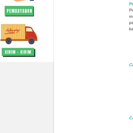
P
P
me
p
ka
C
C