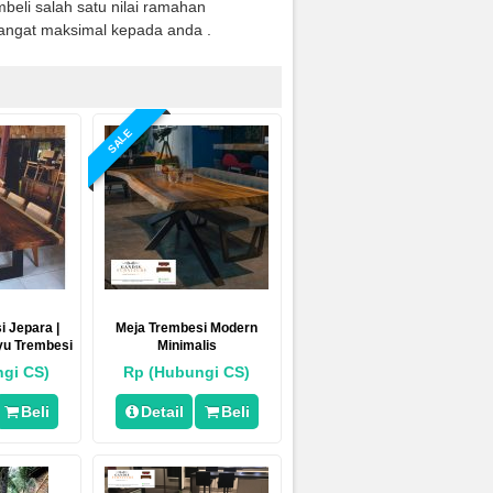
eli salah satu nilai ramahan
angat maksimal kepada anda .
SALE
 Jepara |
Meja Trembesi Modern
yu Trembesi
Minimalis
ru
gi CS)
Rp (Hubungi CS)
Beli
Detail
Beli