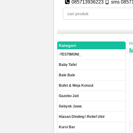
085713936223
sms 0857
H
Kategori
M
-TESTIMONI_
Baby Tafel
Bale Bale
Bufet & Meja Konsul
Gazebo Jati
Gebyok Jawa
Hiasan Dinding \ Relief Ukir
Kursi Bar