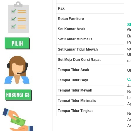
Rak
Rotan Furniture
S
Set Kamar Anak
f
B
Set Kamar Minimalis
P
qu
Set Kamar Tidur Mewah
U
Set Meja Dan Kursi Rapat
d
Tempat Tidur Anak
U
C
Tempat Tidur Bayi
Ja
Tempat Tidur Mewah
B
La
Tempat Tidur Minimalis
A
Tempat Tidur Tingkat
No
A
A