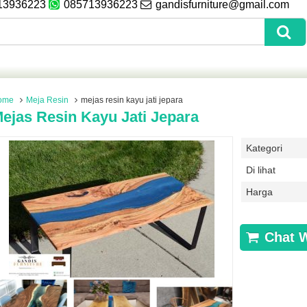
13936223
085713936223
gandisfurniture@gmail.com
ome
Meja Resin
mejas resin kayu jati jepara
ejas Resin Kayu Jati Jepara
Kategori
Di lihat
Harga
Chat 