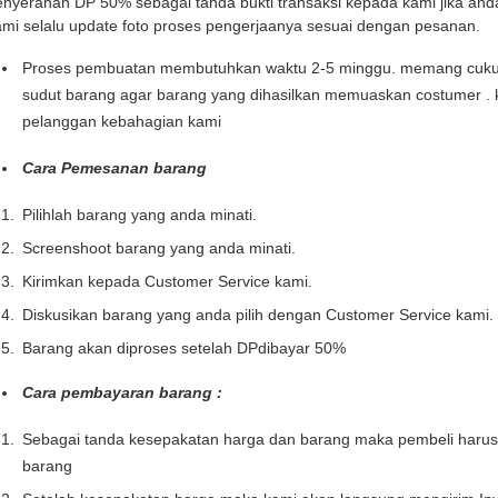
enyerahan DP 50% sebagai tanda bukti transaksi kepada kami jika and
mi selalu update foto proses pengerjaanya sesuai dengan pesanan.
Proses pembuatan membutuhkan waktu 2-5 minggu. memang cukup l
sudut barang agar barang yang dihasilkan memuaskan costumer . 
pelanggan kebahagian kami
Cara Pemesanan barang
Pilihlah barang yang anda minati.
Screenshoot barang yang anda minati.
Kirimkan kepada Customer Service kami.
Diskusikan barang yang anda pilih dengan Customer Service kami.
Barang akan diproses setelah DPdibayar 50%
Cara pembayaran barang :
Sebagai tanda kesepakatan harga dan barang maka pembeli haru
barang