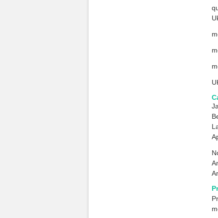
qu
Uk
me
me
me
U
Ca
Ja
B
La
A
No
A
A
P
P
me