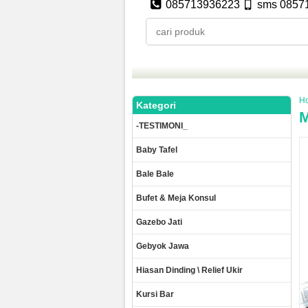
085713936223
sms 0857
H
Kategori
M
-TESTIMONI_
Baby Tafel
Bale Bale
Bufet & Meja Konsul
Gazebo Jati
Gebyok Jawa
Hiasan Dinding \ Relief Ukir
Kursi Bar