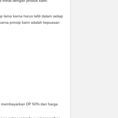
a minat dengan produk kami.
ama karna harus teliti dalam setiap
karna prinsip kami adalah kepuasan
s membayarkan DP 50% dari harga