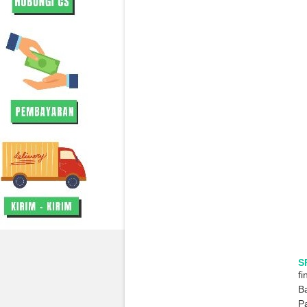
S
fi
Ba
Pa