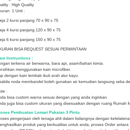
ality : High Quality
uran 1 Unit :
ja 2 kursi panjang 70 x 90 x 75
ja 4 kursi panjang 120 x 90 x 75
ja 6 kursi panjang 150 x 90 x 75
KURAN BISA REQUEST SESUAI PERMINTAAN
re Instructions :
ngan terkena air berwarna, bara api, asam/bahan kimia.
ersihkan menggunakan kain microfiber.
p dengan kain lembab ikuti arah alur kayu.
pabila noda membandel boleh gunakan air kemudian langsung seka den
te :
nda bisa custom warna sesuai dengan yang anda inginkan.
nda juga bisa custom ukuran yang disesuaikan dengan ruang Rumah 
roses Pembuatan Lemari Pakaian 3 Pintu
roses pengerjaan oleh tenaga ahli dalam bidangnya dengan ketelaten
nghasilkan produk yang berkualitas untuk anda, proses Order antara l