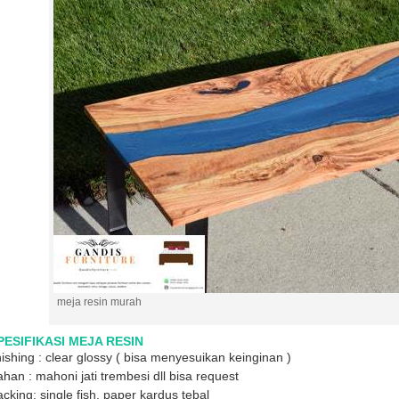
meja resin murah
PESIFIKASI MEJA RESIN
nishing : clear glossy ( bisa menyesuikan keinginan )
han : mahoni jati trembesi dll bisa request
cking: single fish, paper kardus tebal