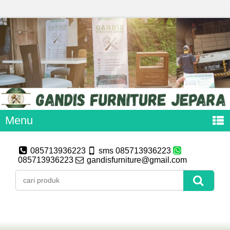
Menu
085713936223
sms 085713936223
085713936223
gandisfurniture@gmail.com