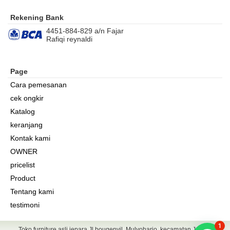
Rekening Bank
4451-884-829 a/n Fajar
Rafiqi reynaldi
Page
Cara pemesanan
cek ongkir
Katalog
keranjang
Kontak kami
OWNER
pricelist
Product
Tentang kami
testimoni
1
Toko furniture asli jepara Jl bougenvil, Mulyoharjo, kecamatan Jepara