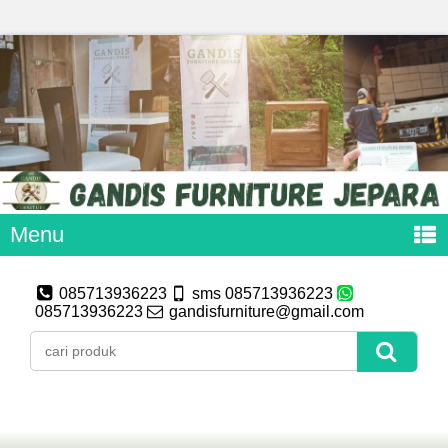
Menu
085713936223
sms 085713936223
085713936223
gandisfurniture@gmail.com