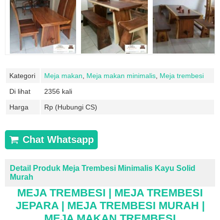
Kategori
Meja makan
,
Meja makan minimalis
,
Meja trembesi
Di lihat
2356 kali
Harga
Rp (Hubungi CS)
Chat Whatsapp
Detail Produk Meja Trembesi Minimalis Kayu Solid
Murah
MEJA TREMBESI | MEJA TREMBESI
JEPARA | MEJA TREMBESI MURAH |
MEJA MAKAN
TREMBESI